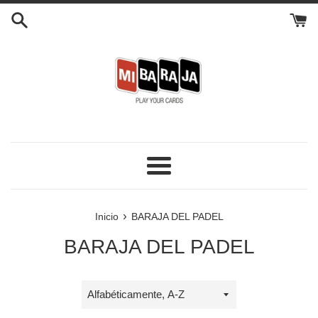
Ir
directamente
al
contenido
Más
›
Inicio
BARAJA DEL PADEL
BARAJA DEL PADEL
Ordenar
por